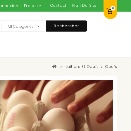
Contact
Plan Du Site
onnexion
French
0
Rechercher
All Categories
Laitiers Et Oeufs
Oeufs