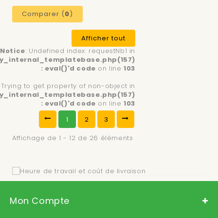
Comparer (
0
)
Afficher tout
Notice
: Undefined index: requestNb1 in
y_internal_templatebase.php(157)
: eval()'d code
on line
103
: Trying to get property of non-object in
y_internal_templatebase.php(157)
: eval()'d code
on line
103
1
2
3
Affichage de 1 - 12 de 26 éléments
Mon Compte