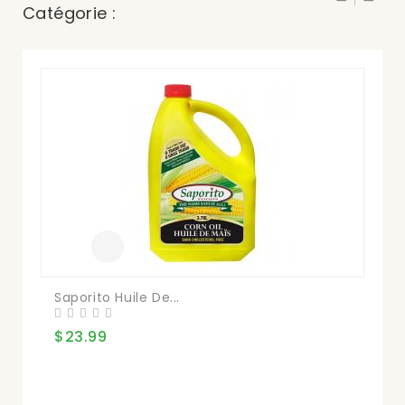
Catégorie :
Saporito Huile De...
La 
$23.99
$2