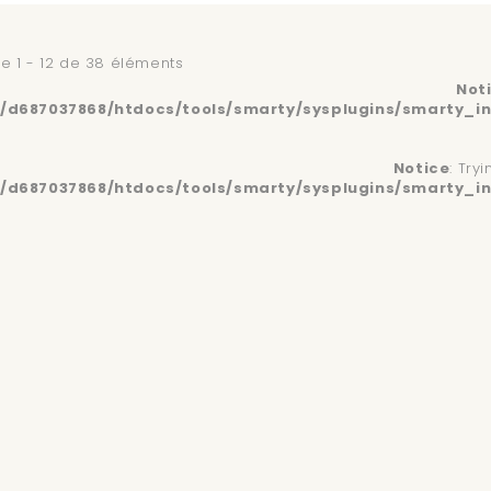
e 1 - 12 de 38 éléments
Not
d687037868/htdocs/tools/smarty/sysplugins/smarty_in
Notice
: Try
d687037868/htdocs/tools/smarty/sysplugins/smarty_in