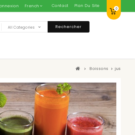
Contact
Plan Du Site
onnexion
French
0
Rechercher
All Categories
Boissons
jus