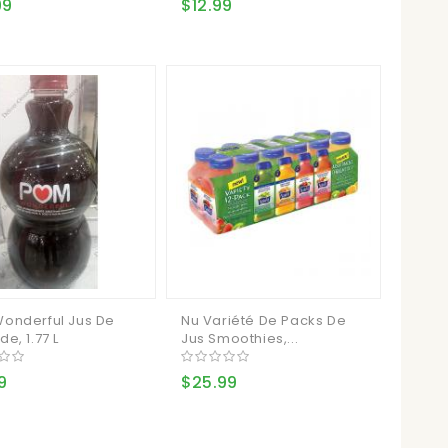
99
$12.99
onderful Jus De
Nu Variété De Packs De
e, 1.77 L
Jus Smoothies,...
9
$25.99