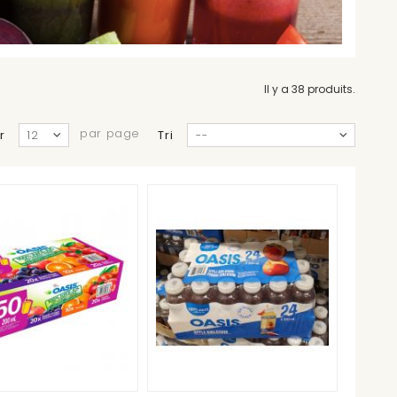
Il y a 38 produits.
par page
r
Tri
12
--