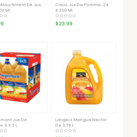
Assortiment De Jus,
Oasis Jus De Pomme, 24
00 Ml
X 300 Ml
99
$23.99
mont Jus De
Langers Mangue Nectar
 6 X 2 L
De 3,78 L