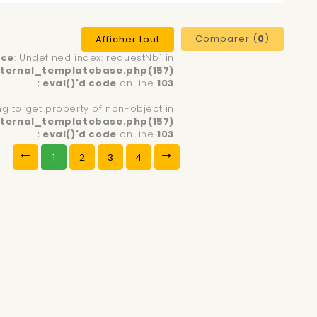
Comparer (
0
)
Afficher tout
ice
: Undefined index: requestNb1 in
ternal_templatebase.php(157)
: eval()'d code
on line
103
ing to get property of non-object in
ternal_templatebase.php(157)
: eval()'d code
on line
103
1
2
3
4