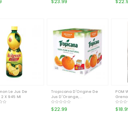
9
$23.99
$22.
mon Le Jus De
Tropicana D'Origine De
POM W
, 2 X 945 Ml
Jus D'Orange,...
Grenad
$22.99
$18.9