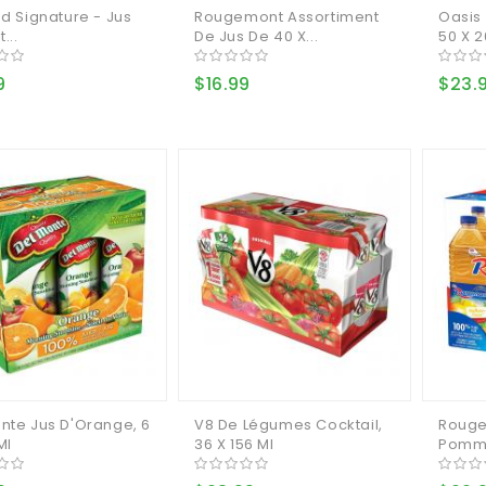
nd Signature - Jus
Rougemont Assortiment
Oasis 
...
De Jus De 40 X...
50 X 2
9
$16.99
$23.
nte Jus D'Orange, 6
V8 De Légumes Cocktail,
Rouge
Ml
36 X 156 Ml
Pomme