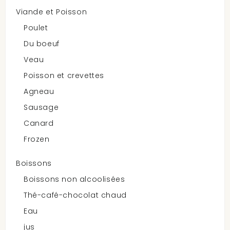
Viande et Poisson
Nutri Bites, Foie De Boeuf, 500 G
Poulet
$19.99
Du boeuf
Veau
Poisson et crevettes
Agneau
Sausage
NutriBites - Friandises Lyophilisées...
Canard
Frozen
$21.99
Boissons
Boissons non alcoolisées
Thé-café-chocolat chaud
Eau
Pedigree Dentastix Daily Original, 70...
jus