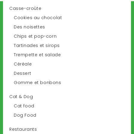
Casse-croûte
Mon Compte
Cookies au chocolat
Des noisettes
Mes commandes
Chips et pop-corn
Mes retours de marchandise
Mes avoirs
Tartinades et sirops
Mes adresses
Trempette et salade
Mes informations personnelles
Céréale
Mes bons de réduction
Dessert
Gomme et bonbons
Informations Sur Votre Boutique
Cat & Dog
Deliver-Grocery Online, 201 Chemin du Club Marin,
Cat food
Verdun, Quebec, Canada
Dog Food
5149170914
Restaurants
sales@deliver-grocery.ca