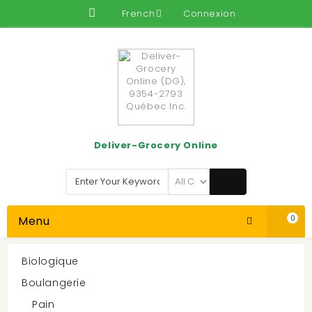
French
Connexion
Deliver-Grocery Online
Menu
0
Biologique
Dog Food
Boulangerie
Cat & Dog
Dog Food
Pain