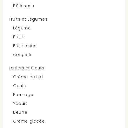
Pâtisserie
Fruits et Légumes
Dog Food
Légume
Il y a 5 produits.
Fruits
Tri
Fruits secs
congelé
Laitiers et Oeufs
Crème de Lait
Cesar, Nourriture Pour Chiens,...
Oeufs
Fromage
$51.99
Yaourt
Beurre
Crème glacée