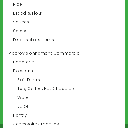
Rice
Bread & Flour
Lettre D'informations
Sauces
Wants to get an Updates, please Join our Subscribtion!
Spices
Disposables Items
ok
Approvisionnement Commercial
Information
Papeterie
Boissons
Promotions
Nouveaux produits
Soft Drinks
Best sellers
Tea, Coffee, Hot Chocolate
Règles de livraison et de retour
Water
Termes et conditions d'utilisation
Politique de Confidentialité
Juice
Pantry
All right reserved < Deliver-Grocery.com - 2017
Accessoires mobiles