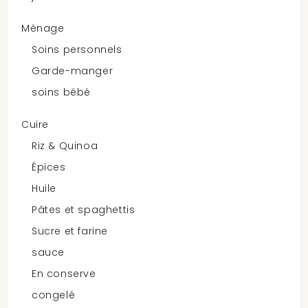
$28.99
Ménage
Soins personnels
Garde-manger
soins bébé
Bâtonnets À Mâcher Au Canard Dog...
Cuire
$24.99
Riz & Quinoa
Épices
Huile
Pâtes et spaghettis
Sucre et farine
Comparer (
0
)
sauce
Affichage de 1 - 5 de 5 éléments
En conserve
congelé