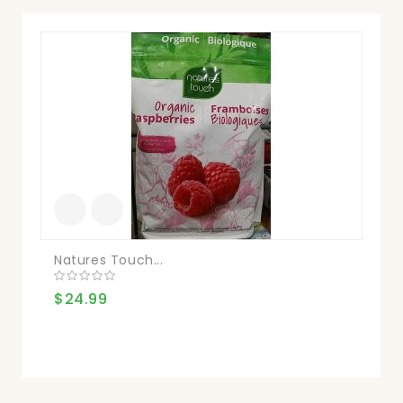
Natures Touch...
Or
$24.99
$1