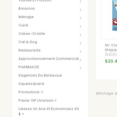
Viande Et Poisson
Boissons
Ménage
Cuire
Casse-Croûte
Cat & Dog
Mr. C
Magiqu
Restaurants
Approvisionnement Commercial
$20.
PHARMACIE
Exigences Du Barbecue
Squeezyband
Promotions ⭐
Affichage d
Passe VIP Livraison ⭐
Laissez Un Avis Et Économisez 40
$ ⭐