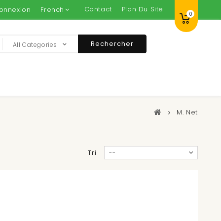
Contact
Plan Du Site
onnexion
French
0
Rechercher
All Categories
M. Net
Tri
--