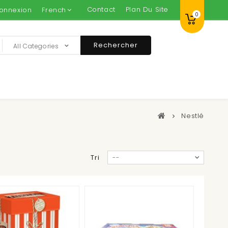
Contact
Plan Du Site
onnexion
French
0
Rechercher
All Categories
Nestlé
Tri
--