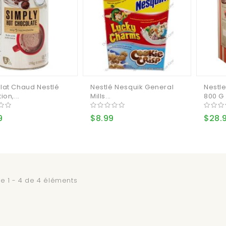
lat Chaud Nestlé
Nestlé Nesquik General
Nestle
on,...
Mills...
800 G
9
$8.99
$28.
e 1 - 4 de 4 éléments