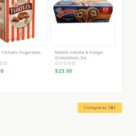
 Tortues Originales,
Nestlé Vanille & Fudge
Ondulation, De...
99
$23.99
Comparer (
0
)