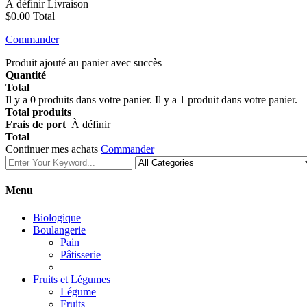
À définir
Livraison
$0.00
Total
Commander
Produit ajouté au panier avec succès
Quantité
Total
Il y a
0
produits dans votre panier.
Il y a 1 produit dans votre panier.
Total produits
Frais de port
À définir
Total
Continuer mes achats
Commander
Menu
Biologique
Boulangerie
Pain
Pâtisserie
Fruits et Légumes
Légume
Fruits