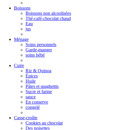
Boissons
Boissons non alcoolisées
Thé-café-chocolat chaud
Eau
jus
Ménage
Soins personnels
Garde-manger
soins bébé
Cuire
Riz & Quinoa
Épices
Huile
Pâtes et spaghettis
Sucre et farine
sauce
En conserve
congelé
Casse-croûte
Cookies au chocolat
Des noisettes