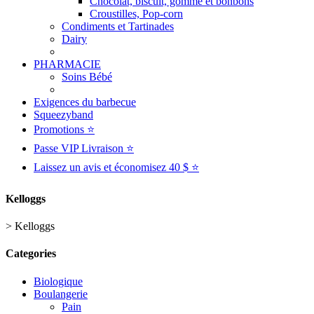
Chocolat, biscuit, gomme et bonbons
Croustilles, Pop-corn
Condiments et Tartinades
Dairy
PHARMACIE
Soins Bébé
Exigences du barbecue
Squeezyband
Promotions ⭐
Passe VIP Livraison ⭐
Laissez un avis et économisez 40 $ ⭐
Kelloggs
>
Kelloggs
Categories
Biologique
Boulangerie
Pain