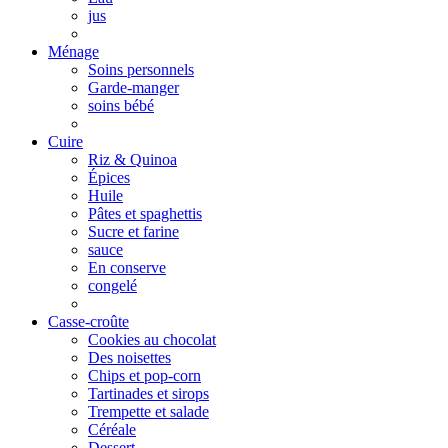
jus
Ménage
Soins personnels
Garde-manger
soins bébé
Cuire
Riz & Quinoa
Épices
Huile
Pâtes et spaghettis
Sucre et farine
sauce
En conserve
congelé
Casse-croûte
Cookies au chocolat
Des noisettes
Chips et pop-corn
Tartinades et sirops
Trempette et salade
Céréale
Dessert