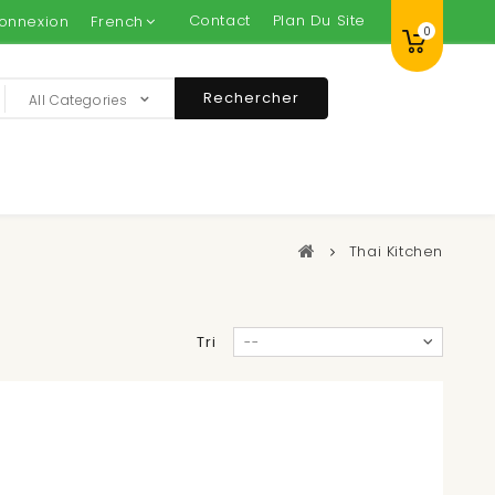
Contact
Plan Du Site
onnexion
French
0
Rechercher
All Categories
Thai Kitchen
Tri
--