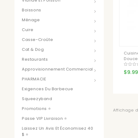
Viande Et Poisson
Boissons
Ménage
Cuire
Casse-Croûte
Cat & Dog
Cuisin
Douce 
Restaurants
Approvisionnement Commercial
$9.99
PHARMACIE
Exigences Du Barbecue
Squeezyband
Promotions ⭐
Affichage de
Passe VIP Livraison ⭐
Laissez Un Avis Et Économisez 40
$ ⭐