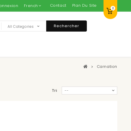
Contact
Plan Du Site
onnexion
French
0
Rechercher
All Categories
Carnation
Tri
--