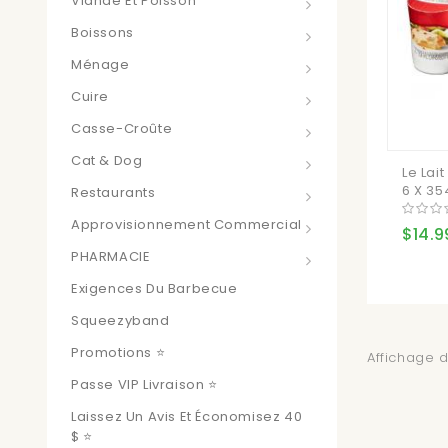
Viande Et Poisson
Boissons
Ménage
Cuire
Casse-Croûte
Cat & Dog
Le Lai
6 X 35
Restaurants
Approvisionnement Commercial
$14.9
PHARMACIE
Exigences Du Barbecue
Squeezyband
Promotions ⭐
Affichage de
Passe VIP Livraison ⭐
Laissez Un Avis Et Économisez 40
$ ⭐