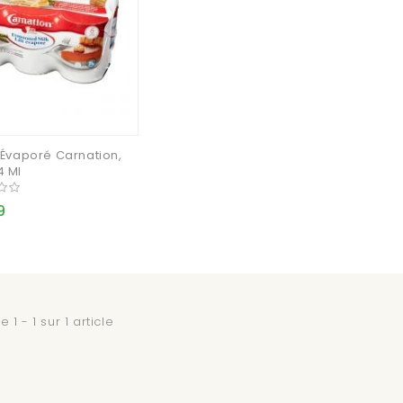
t Évaporé Carnation,
4 Ml
9
 1 - 1 sur 1 article