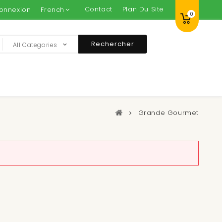
Contact
Plan Du Site
onnexion
French
0
Rechercher
All Categories
Grande Gourmet