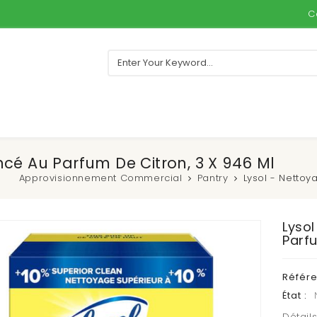
C
cé Au Parfum De Citron, 3 X 946 Ml
Approvisionnement Commercial
Pantry
Lysol - Nettoy
Lyso
Parfu
Référ
État :
Détails