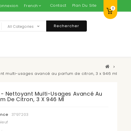
Contact
Plan Du Site
onnexion
French
0
Rechercher
All Categories
ant multi-usages avancé au parfum de citron, 3 x 946 ml
l - Nettoyant Multi-Usages Avancé Au
m De Citron, 3 X 946 Ml
ence
3797203
Neuf
 :