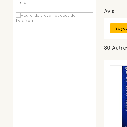
$ ⭐
Avis
Soyez
30 Autre