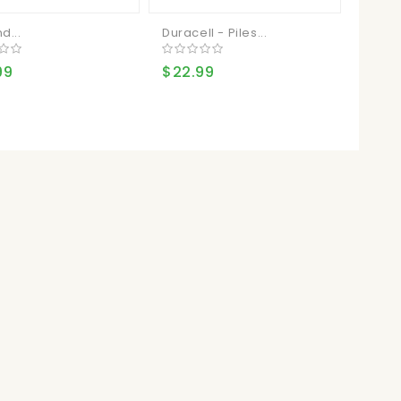
d...
Duracell - Piles...
Durace
99
$22.99
$22.