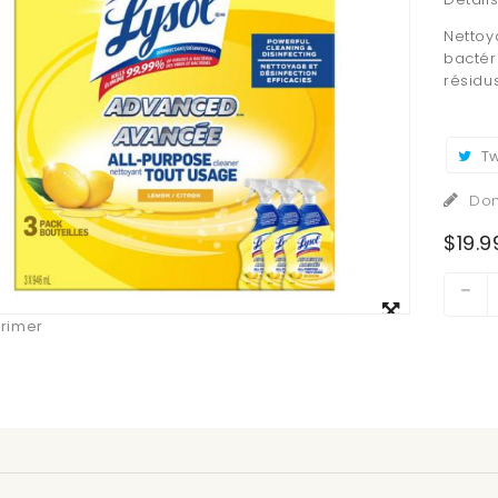
Nettoy
bactéri
résidu
Tw
Don
$19.9
Agrandir
rimer
l'image