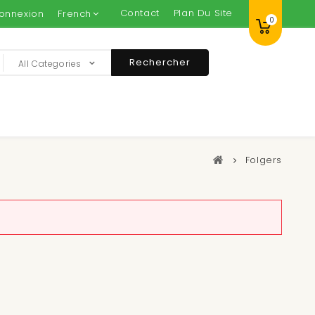
Contact
Plan Du Site
onnexion
French
0
Rechercher
All Categories
Folgers