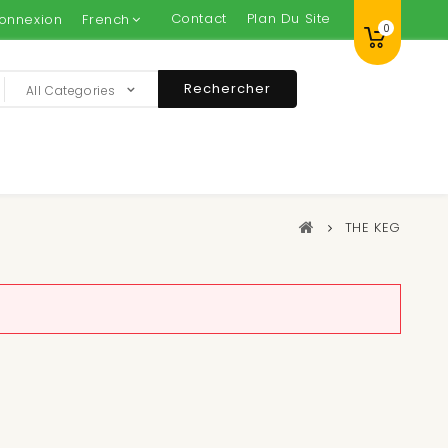
Contact
Plan Du Site
onnexion
French
0
Rechercher
All Categories
THE KEG