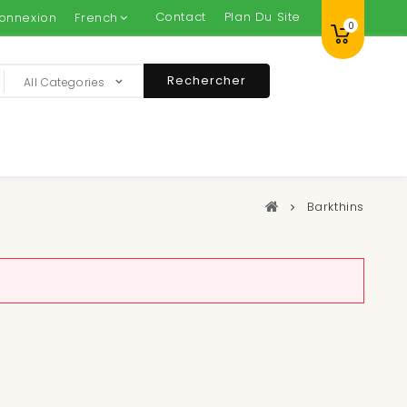
Contact
Plan Du Site
onnexion
French
0
Rechercher
All Categories
Barkthins