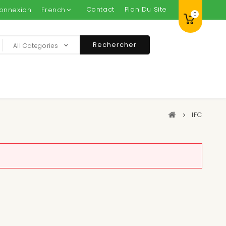
Contact
Plan Du Site
onnexion
French
0
Rechercher
All Categories
IFC