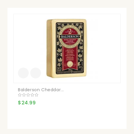
Balderson Cheddar...
BO
$24.99
$2