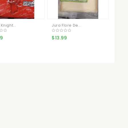
Knight...
Jura Flore De...
BEEMS
49
$13.99
$17.