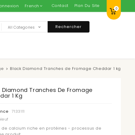
Contact
Plan Du Site
onnexion
French
0
Rechercher
All Categories
ge
Black Diamond Tranches de Fromage Cheddar 1 kg
k Diamond Tranches De Fromage
dar 1 Kg
ence
7133111
Neuf
 de calcium riche en protéines - processus de
e produit