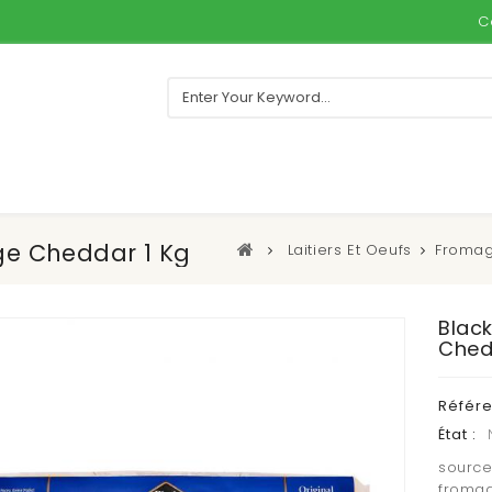
C
e Cheddar 1 Kg
Laitiers Et Oeufs
Froma
Blac
Ched
Référ
État :
source
fromag