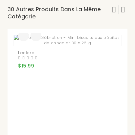
30 Autres Produits Dans La Même
Catégorie :
Leclerc...
He
$15.99
$1