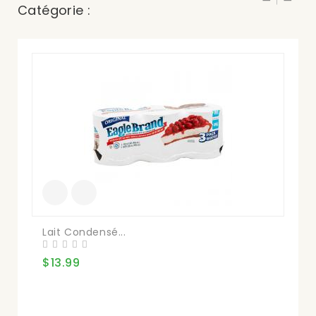
Catégorie :
Lait Condensé...
Le
$13.99
$1