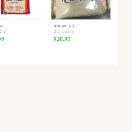
d...
NUPAK, Riz...
Graine
99
$28.99
$15.