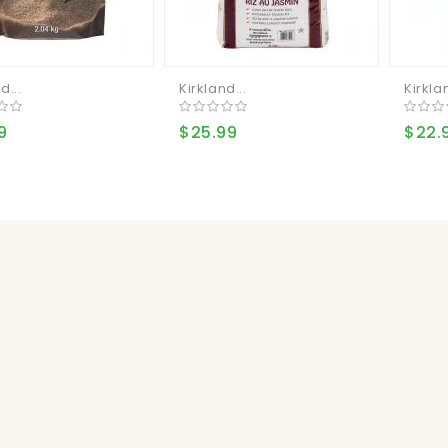
d...
Kirkland...
Kirklan
9
$25.99
$22.