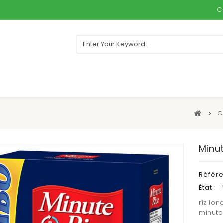
C
C
Minut
Référ
État :
riz lon
minute