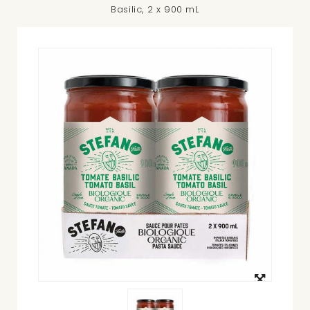
Basilic, 2 x 900 mL
Agrandir
l'image