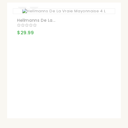
Hellmanns De La...
Ma
$29.99
$1