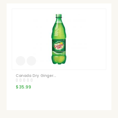
Canada Dry Ginger...
Co
$35.99
$3