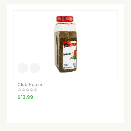
Club House...
La 
$13.99
$1