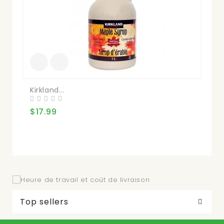
Kirkland...
Nu
$17.99
$2
Top sellers