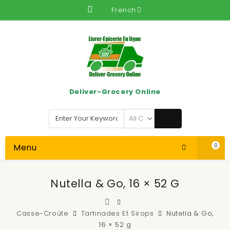
French
Deliver-Grocery Online
Menu
0
Nutella & Go, 16 × 52 G
Casse-Croûte
Tartinades Et Sirops
Nutella & Go,
16 × 52 g