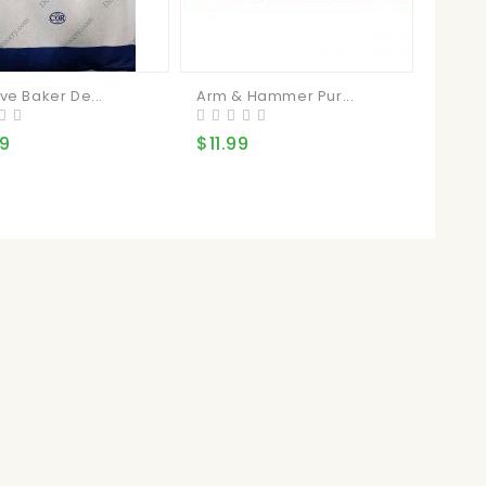
ve Baker De...
Arm & Hammer Pur...
Étoile
99
$11.99
$10.