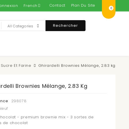
Contact
Plan Du Site
onnexion
French
0
Rechercher
All Categories
Sucre Et Farine
Ghirardelli Brownies Mélange, 2.83 kg
rdelli Brownies Mélange, 2.83 Kg
ence
298078
Neuf
 chocolat - premium brownie mix - 3 sortes de
s de chocolat