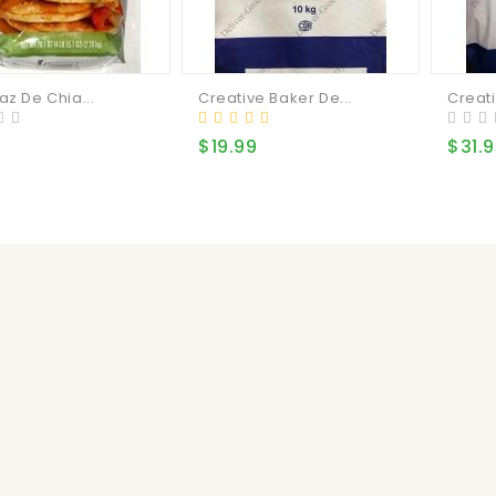
az De Chia...
Creative Baker De...
Creati
9
$19.99
$31.