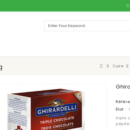
C
g
Cuire
Ghira
Référ
État :
triple
pépite