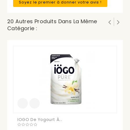
Soyez le premier à donner votre avis !
20 Autres Produits Dans La Même
Catégorie :
LI
$1
IOGO De Yogourt À...