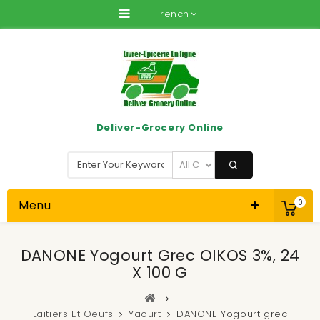
French
Deliver-Grocery Online
Menu
0
DANONE Yogourt Grec OIKOS 3%, 24
X 100 G
Laitiers Et Oeufs
Yaourt
DANONE Yogourt grec