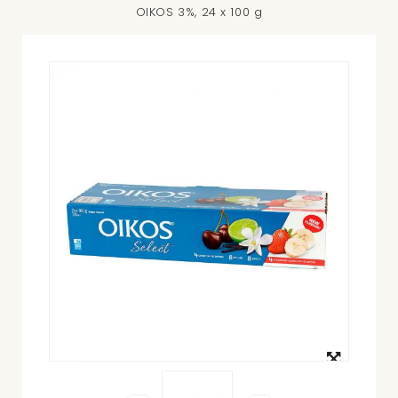
OIKOS 3%, 24 x 100 g
Agrandir
l'image