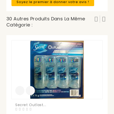
Soyez le premier à donner votre avis !
30 Autres Produits Dans La Même
Catégorie :
Secret Outlast...
Co