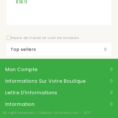
$18.11
$1
Top sellers
Mon Compte
Informations Sur Votre Boutique
Lettre D'informations
Information
All right reserved < Deliver-Grocery.com - 2017