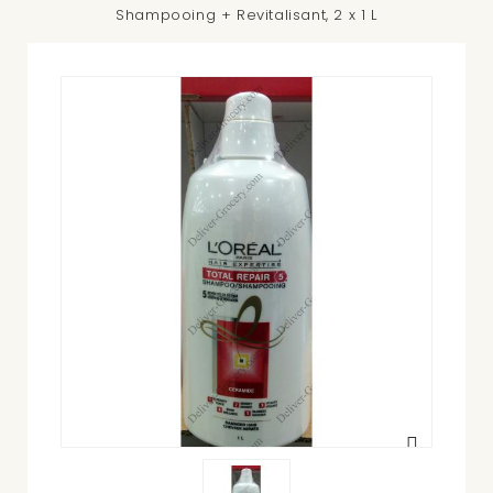
Shampooing + Revitalisant, 2 x 1 L
Agrandir
l'image