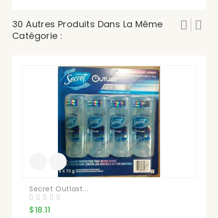
30 Autres Produits Dans La Même
Catégorie :
Co
$1
Secret Outlast...
$18.11