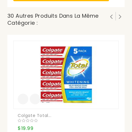
30 Autres Produits Dans La Même
Catégorie :
Colgate Total...
Do
$19.99
$1