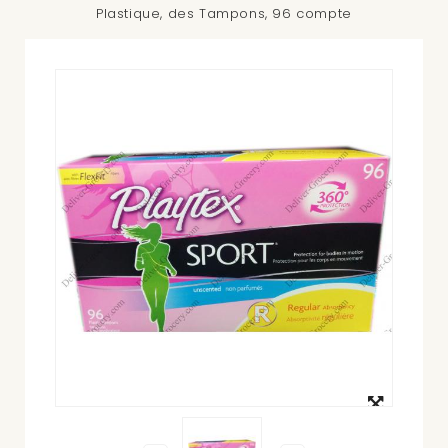
Plastique, des Tampons, 96 compte
Agrandir
l'image